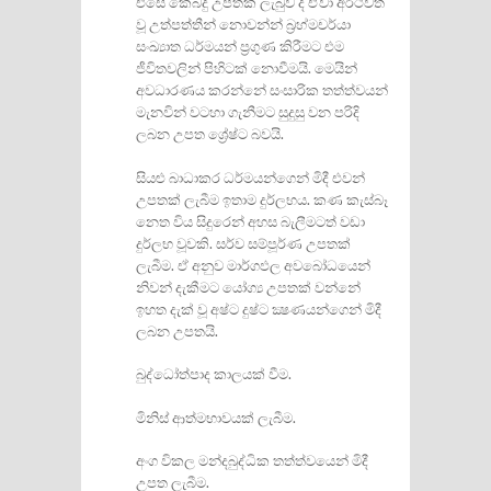
එසේ කෙබදු උපතක් ලැබුව ද ඒවා අර්ථවත්
වූ උත්පත්තීන් නොවන්න් බ‍්‍රහ්මචර්යා
සංඛ්‍යාත ධර්මයන් ප‍්‍රගුණ කිරීමට එම
ජීවිතවලින් පිහිටක් නොවීමයි. මෙයින්
අවධාරණය කරන්නේ සංසාරික තත්ත්වයන්
මැනවින් වටහා ගැනීමට සුදුසු වන පරිදි
ලබන උපත ශ්‍රේෂ්ට බවයි.
සියළු බාධාකර ධර්මයන්ගෙන් මිදී එවන්
උපතක් ලැබීම ඉතාම දුර්ලභය. කණ කැස්බෑ
නෙත විය සිදුරෙන් අහස බැලීමටත් වඩා
දුර්ලභ වූවකි. සර්ව සම්පූර්ණ උපතක්
ලැබීම. ඒ අනුව මාර්ගඵල අවබෝධයෙන්
නිවන් දැකීමට යෝග්‍ය උපතක් වන්නේ
ඉහත දැක් වූ අෂ්ට දුෂ්ට ක්‍ෂණයන්ගෙන් මිදී
ලබන උපතයි.
බුද්ධෝත්පාද කාලයක් වීම.
මිනිස් ආත්මභාවයක් ලැබීම.
අංග විකල මන්දබුද්ධික තත්ත්වයෙන් මිදී
උපත ලැබීම.