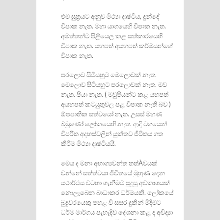
එම සුත‍්‍රයට අනුව මිථ්‍යා දෘෂ්ටිය, දුන්දේ
විපාක නැත. මහා යාගයෙහි විපාක නැත.
අමුත්තන්ට පිළියෙල කළ සත්කාරයෙහි
විපාක නැත. යහපත් අයහපත් කර්මයන්ගේ
විපාක නැත.
පරලොව සිටියහුට මෙලොවක් නැත.
මෙලොව සිටියහුට පරලොවක් නැත. මව
නැත. පියා නැත. ( මවුපියන්ට කළ යහපත්
අයහපත් කටයුතුවල පළ විපාක නැති බව )
ඕපපාතික සත්වයෝ නැත. උසස් මහණ
බමුණෝ ලෝකයෙහි නැත. ආදි වශයෙන්
විපරීත අදහස්වලින් යුක්තව ජීවිතය ගත
කිරීම මිථ්‍යා දෘෂ්ටියයි.
මෙය ද මනා අභාග්‍යවන්ත තත්Àවයක්
වන්නේ සත්ත්වයා ජීවිතයේ මුහුණ දෙන
යථාර්ථය වටහා ගැනීමට සුදුසු අවකාශයක්
නොලැබෙන බාධාකර ධර්මයකි. ලෝකයේ
බුදුවරයෙකු පහළ වී සසර දුකින් මිදීමට
ධර්ම මාර්ගය පැහැදිව දේශනා කළ ද අවිද්‍යා