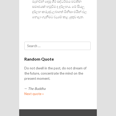
මැනවින් දෙසූ ශී‍්‍ර සද්ධර්මය පවතින
සමාජයක් හමුවීම ද දුර්ලභය. මේ සියලු
දුර්ලභ කරුණු ලබාගත් මිනිසා එයින් ඵල
නෙළා ගැනීමට වෑයම් කළ යුතුව ඇත.
Search
Random Quote
Do not dwell in the past, do not dream of
the future, concentrate the mind on the
present moment.
—
The Buddha
Next quote »