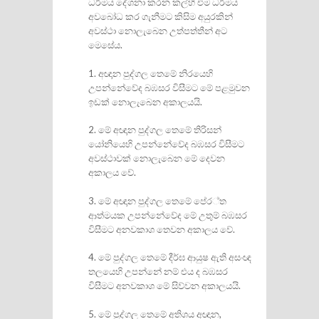
ධර්මය දේශනා කරන කල්හි එම ධර්මය
අවබෝධ කර ගැනීමට කිසිම අයුරකින්
අවස්ථා නොලැබෙන උත්පත්තීන් අට
මෙසේය.
1. අඥාන පුද්ගල තෙමේ නිරයෙහි
උපන්නේවේද බඹසර විසීමට මේ පළමුවන
ඉඩක් නොලැබෙන අකාලයයි.
2. මේ අඥාන පුද්ගල තෙමේ තිරිසන්
යෝනියෙහි උපන්නේවේද බඹසර විසීමට
අවස්ථාවක් නොලැබෙන මේ දෙවන
අකාලය වේ.
3. මේ අඥාන පුද්ගල තෙමේ පෙ‍්‍ර්ත
ආත්මයක උපන්නේවේද මේ උතුම් බඹසර
විසීමට අනවකාශ තෙවන අකාලය වේ.
4. මේ පුද්ගල තෙමේ දීර්ඝ ආයුෂ ඇති අසංඥ
තලයෙහි උපන්නේ නම් එය ද බඹසර
විසීමට අනවකාශ මේ සිව්වන අකාලයයි.
5. මේ පුද්ගල තෙමේ අතිශය අඥාන,