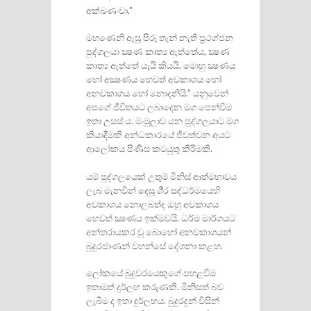
අක්ඛණංවා.”
මහණෙනි ඇසූ පිරූ තැන් නැති ප‍්‍රථග්ජන
පුද්ගලයා ක්‍ෂණ කෘත්‍ය ඇත්තේය, ක්‍ෂණ
කෘත්‍ය ඇත්තේ යැයි කියයි. මොහු ක්‍ෂණය
හෝ අක්‍ෂණය හෙවත් අවකාශය හෝ
අනවකාශය හෝ නොදනියි.” යනුවෙන්
අපගේ ජීවිතයට ලබාදෙන මග පෙන්වීම
ඉතා උසස් ය. මංමුලාව යන පුද්ගලයාට මග
කියාදීමකි අන්ධකාරයේ ජීවත්වන අයට
ආලෝකය පිණිස කටයුතු කිරීමකි.
යම් පුද්ගලයෙක් උතුම් මිනිස් ආත්මභාවය
ලැබ මැනවින් දෙසූ ශී‍්‍ර සද්ධර්මයෙහි
අවකාශය නොලබත්ද ඔහු අවකාශය
හෙවත් ක්‍ෂණය ඉක්මවයි. ධර්ම මාර්ගයට
අන්තරායකර වූ බොහෝ අනවකාශයන්
බුදුරජාණන් වහන්සේ දේශනා කළහ.
ලෝකයේ බුදුවරයෙකුගේ පහළවීම
ඉතාමත් දුර්ලභ කරුණකි. මිනිසත් බව
ලැබීම ද ඉතා දුර්ලභය. බුදුරදුන් විසින්