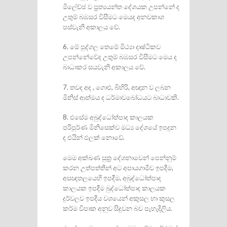
මිලේච්ඡ ව ප‍්‍රත්‍යයන්ත දේශයක උපන්නේ ද
උතුම් බඹසර විසීමට මෙයද අනවකාශ
පස්වැනි අකාලය වේ.
6. මේ පුද්ගල තෙමේ මිථ්‍යා දෘෂ්ටිකව
උපන්නේවේද උතුම් බඹසර විසීමට මෙය ද
බාධාකර සයවැනි අකාලය වේ.
7. තවද අද , ගොළු, බිහිරි, අඥාන ව ලබන
මිනිස් ආත්මය ද ධර්මාවබෝධයට බාධාවකි.
8. එසේම අබුද්ධෝත්පාද කාලයක
පරිපූර්ණ මිනිසෙක්ව මධ්‍ය දේශයේ ඉපදුන
ද එයින් ඵලක් නොවේ.
මෙම අක්ඛණ සුත‍්‍ර දේශනාවෙන් පෙන්නුම්
කරන උත්පත්තීන් අට අපායගාමීව ඉපදීම,
අසඥතලයෙහි ඉපදීම, අබුද්ධෝත්පාද
කාලයක ඉපදීම බුද්ධෝත්පාද කාලයක
දුර්වලව ඉපදීය වශයෙන් අකුසල හා කුසල
කර්ම විපාක අනුව සිදුවන බව පැහැදිලිය.