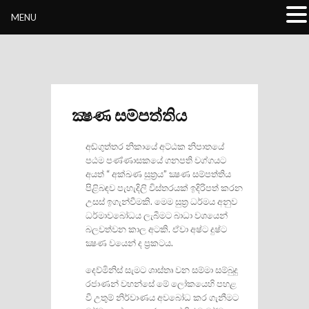
Buddhivihara.org
MENU
ක්‍ෂණ සම්පත්තිය
අඬ්ගුත්තර නිකායේ අට්ඨක නිපාතයේ
පඨම පණ්ණාසකයේ ගනපති වග්ගයට
අයත් “ අක්ඛණ සුත‍්‍රය” ක්‍ෂණ සම්පත්තිය
පිළිබඳව පැහැදිලි විස්තරයක් ඉදිරිපත් කරන
උසස් ඉගැන්වීමකි. මෙම සුත‍්‍ර ධර්මය අනුව
ධර්මාවබෝධය ලැබීමට බාධා වශයෙන්
බලවත්වන කාල අටකි. ඒවා අෂ්ට දුෂ්ට
ක්‍ෂණ වයෙන් ද ප‍්‍රකටය.
දෙව්මිනිස් සැමට ශාස්තෘ වන සම්මා සම්බුදු
රජාණන් වහන්සේ මේ ලෝකයෙහි පහළ
වී උතුම් නිර්වාණය අවබෝධ කර ගැනීමට