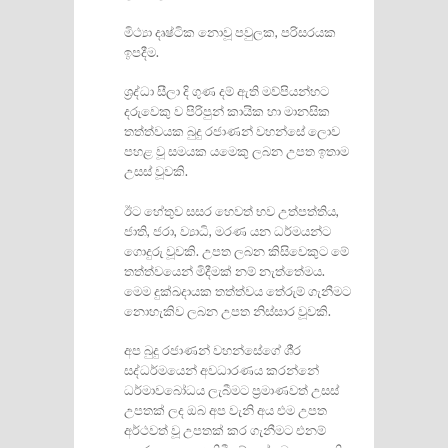
මිථ්‍යා දෘෂ්ටික නොවූ පවුලක, පරිසරයක
ඉපදීම.
ශ‍්‍රද්ධා සීලා දි ගුණ දම් ඇති මව්පියන්හට
දරුවෙකු ව පිරිපුන් කායික හා මානසික
තත්ත්වයක බුදු රජාණන් වහන්සේ ලොව
පහළ වූ සමයක යමෙකු ලබන උපත ඉතාම
උසස් වූවකි.
ඊට හේතුව සසර හෙවත් භව උත්පත්තිය,
ජාති, ජරා, ව්‍යාධි, මරණ යන ධර්මයන්ට
ගොදුරු වූවකි. උපත ලබන කිසිවෙකුට මේ
තත්ත්වයෙන් මිදීමක් නම් නැත්තේමය.
මෙම දුක්ඛදායක තත්ත්වය තේරුම් ගැනීමට
නොහැකිව ලබන උපත නිස්සාර වූවකි.
අප බුදු රජාණන් වහන්සේගේ ශී‍්‍ර
සද්ධර්මයෙන් අවධාරණය කරන්නේ
ධර්මාවබෝධය ලැබීමට ප‍්‍රමාණවත් උසස්
උපතක් ලද ඔබ අප වැනි අය එම උපත
අර්ථවත් වූ උපතක් කර ගැනීමට එනම්