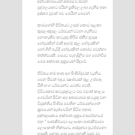
අන්‍ධකාරයෙන් අතරමංව සිටින
පුද්ගලයාහට එයින් ප‍්‍රතිඵල ලබා ගැනීම ඉතා
දුෂ්කර වූවක් බව මෙයින් පෙනේ.
කාමභෝගි ජීවිතයට උසස් කොට සළකා
කුසලාකුසල ධර්මයන් වටහා ගැනීමට
නොහැකිව කටයුතු කිරීම ස්තී‍්‍ර-පුරුෂ
භේදයකින් ජාති ආගම් කුල භේදයකින්
හෝ ගිහි පැවිදි භේදයකින් තොරව පවත්නා
තත්ත්වයකි. මෙයට පැහැදිලිම මග පෙන්වීම
මෙම අක්ඛණ සුත‍්‍රයෙන් සිදුවේ.
ජීවිතය නම් තණ අග පිණිබිදුවක් වැනිය.
පෙන පිඩක් බදුය. ක්‍ෂණයක් තුළ උප්පාද
ඨිති භංග ධර්මයන්ට යටත්ව පවති.
විවිධාකාර කටයුතුවලට වඩ වඩාත් කාලය
ගෙවමින් සිටින අප අත්‍යවශ්‍යම කටයුතු වන
විමුක්තිය පිණිස පවතින ධර්මයන්ගෙන්
ක‍්‍රමයෙන් ඈත්වෙමින් සිටීම ඉතාම
දුක්ඛදායකය. අක්ඛණ සුත‍්‍රයේ ආරම්භයේ
එන “ ඛණකිච්චො ලොකො ඛණකිච්චො
ලොකොති භික්ඛවෙ, අස්සුතවා පුථජ්ජනො
භාසති, නොච ඛො සො ජනාති ඛණං වා