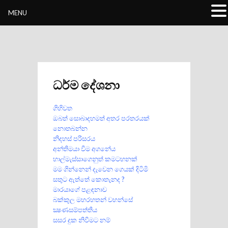
Buddhivihara.org
MENU
ධර්ම දේශනා
ගිහිවත
ඔබත් සොබාදහමත් අතර පරතරයක්‌
නොතබන්න
නිදහස් පරිසරය
අන්තිමයා වීම අගනේය
හාල්මැස්‌සාගෙනුත් කමටහනක්‌
මම ගින්නෙන් දැවෙන ගෙයක් දිටිමි
සතුට ඇත්තේ කොතැනද ?
මාරයාගේ පළඳනාව
බක්කුල මහරහතන් වහන්සේ
ක්‍ෂණසම්පත්තිය
සසර දුක නිවීමට
නම්