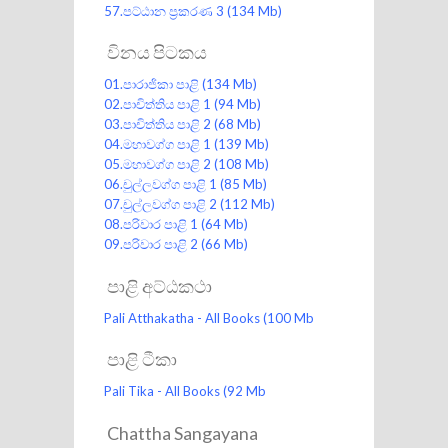
57.පට්ඨාන ප්‍රකරණ 3
(134 Mb)
විනය පිටකය
01.පාරාජිකා පාළි
(134 Mb)
02.පාචිත්තිය පාළි 1
(94 Mb)
03.පාචිත්තිය පාළි 2
(68 Mb)
04.මහාවග්ග පාළි 1
(139 Mb)
05.මහාවග්ග පාළි 2
(108 Mb)
06.චුල්ලවග්ග පාළි 1
(85 Mb)
07.චුල්ලවග්ග පාළි 2
(112 Mb)
08.පරිවාර පාළි 1
(64 Mb)
09.පරිවාර පාළි 2
(66 Mb)
පාළි අට්ඨකථා
Pali Atthakatha - All Books
(100 Mb
පාළි ටීකා
Pali Tika - All Books
(92 Mb
Chattha Sangayana