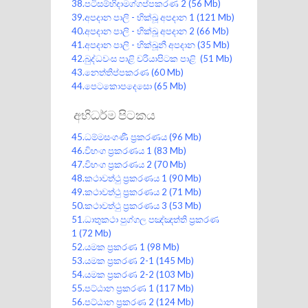
38.පටිසම්භිදාමග්ගප්පකරණ 2
(56 Mb)
39.අපදාන පාලි - භික්ඛූ අපදාන 1
(121 Mb)
40.අපදාන පාලි - භික්ඛූ අපදාන 2
(66 Mb)
41.අපදාන පාලි - භික්ඛූනී අපදාන
(35 Mb)
42.බුද්ධවංස පාළි චරියාපිටක පාළි
(51 Mb)
43.නෙත්තිප්පකරණ
(60 Mb)
44.පෙටකොපදෙසො
(65 Mb)
අභිධර්ම පිටකය
45.ධම්මසංගණී ප්‍රකරණය
(96 Mb)
46.විභංග ප්‍රකරණය 1
(83 Mb)
47.විභංග ප්‍රකරණය 2
(70 Mb)
48.කථාවත්ථු ප්‍රකරණය 1
(90 Mb)
49.කථාවත්ථු ප්‍රකරණය 2
(71 Mb)
50.කථාවත්ථු ප්‍රකරණය 3
(53 Mb)
51.ධාතුකථා පුග්ගල පඤ්ඤත්ති ප්‍රකරණ
1
(72 Mb)
52.යමක ප්‍රකරණ 1
(98 Mb)
53.යමක ප්‍රකරණ 2-1
(145 Mb)
54.යමක ප්‍රකරණ 2-2
(103 Mb)
55.පට්ඨාන ප්‍රකරණ 1
(117 Mb)
56.පට්ඨාන ප්‍රකරණ 2
(124 Mb)