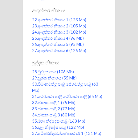
අංගුත්තර නිකාය
22.අංගුත්තර නිකාය 1
(123 Mb)
23.අංගුත්තර නිකාය 2
(105 Mb)
24.අංගුත්තර නිකාය 3
(102 Mb)
25.අංගුත්තර නිකාය 4
(96 Mb)
26.අංගුත්තර නිකාය 5
(95 Mb)
27.අංගුත්තර නිකාය 6
(126 Mb)
ඛුද්දක නිකාය
28.ඛුද්දක පාඨ
(106 Mb)
29.සුත්ත නිපාතය
(55 Mb)
30.විමානවත්ථු පාළි පේතවත්ථු පාළි
(63
Mb)
31.ථෙරගාථා පාළි ථෙරීගාථා පාළි
(65 Mb)
32.ජාතක පාළි 1
(75 Mb)
33.ජාතක පාළි 2
(77 Mb)
34.ජාතක පාළි 3
(80 Mb)
35.මහා නිද්දේස පාළි
(163 Mb)
36.චූල නිද්දේස පාළි
(122 Mb)
37.පටිසම්භිදාමග්ගප්පකරණ 1
(131 Mb)