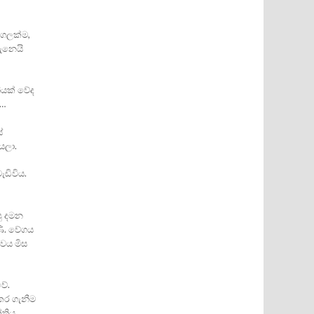
 ගලක්‌ම,
දැනෙයි
යක්‌ වේද
……
ේ
යලා.
ැඩිවිය.
ු දමන
ණි. වේගය
බවය මිස
වේ.
්කර ගැනීම
‌තිය