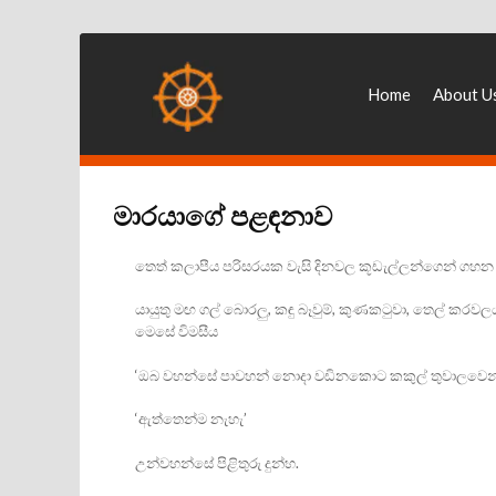
Home
About U
මාරයාගේ පළඳනාව
තෙත් කලාපීය පරිසරයක වැසි දිනවල කූඩැල්ලන්ගෙන් ගහන 
යායුතු මඟ ගල් බොරලු, කඳු බෑවුම්, කුණකටුවා, තෙල් කරවලය
මෙසේ විමසීය
‘ඔබ වහන්සේ පාවහන් නොදා වඩිනකොට කකුල් තුවාලවෙන
‘ඇත්තෙන්ම නැහැ’
උන්වහන්සේ පිළිතුරු දුන්හ.