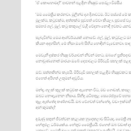
‘ඒ කොහොමද?’ පාවහන් පළඳින භික්‍ෂුව පෙරළා විමසීය
‘මම මෛත්‍රිය කරනවා. මුලින්ම දශ දිශාවටම. ඊට පස්‌සේ මේ 
මුලක්‌ම, කටුවක්‌ම, අත්තක්‌ම සුවපත් වේවා කියලා, සුවසේ
සමහර ගල්, මුල්, කටු කකුලේ වැදී වේදනා නොදී ඉවතට යනවා’ 
සැබැවින්ම මෙය ආශ්චර්යයක්‌ නොවේ. ගල්, මුල්, කටුවලට ඔ
කියන අදහසින්. මේ නිසා ඔබේ සිහිය හොඳින් වැඩෙනවා. පාද
මෙවැනි දුෂ්කර භික්‍ෂු චර්යාවන් නිවන් මඟට, ඔබගේ ප්‍රතිපදා
නොවුණහොත් මාරයා ඔබේ දෙපාවලට මිරිවැඩි සඟලක්‌ පළඳනවාම
ඔව්. සත්තකින්ම කැපයි. මිරිවැඩි සඟලක්‌ පැළඳීම භික්‍ෂුවකට
එහෙත් අරිහත් උතුමන් අඩුවිය.
මන්ද, ගලක්‌ කුලක්‌ කටුවක ඇනෙන විට, මඩ ගොඩක්‌, කස
ඔබට නොදැනෙන නිසාය. සිනිදු යටිපතුළ සෙරෙප්පුවේ පහස ල
තුළ ඇත්තේද තණ්‌හාවයි. ඔබ වේගවත් වන්නේද, වඩා ඉක්‌මනි
අන් කුමක්‌ද?
දරුණු සතුන් ජීවත්වන කැලයක හුදෙකලාව සිටියද, මෛත්‍රී
හේතුඵල ධර්මයක්‌ය. හේතුව මෛත්‍රියයි. එහෙත් ඔබ වඩාත් දක
නොවේ. මෛත්‍රී බලයෙන් සතුන් මඟහරවා ගැනීමයි. ඔබ වනය