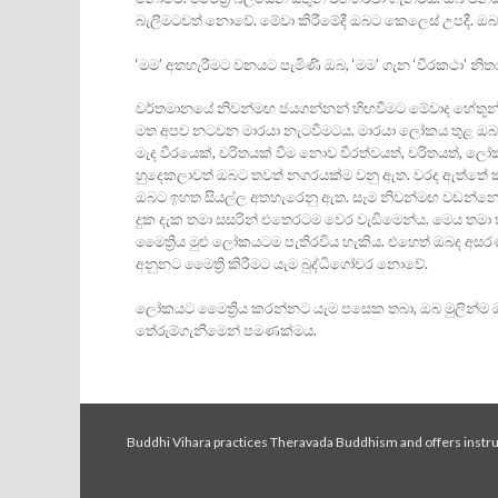
බැලීමටවත් නොවේ. මේවා කිරීමේදී ඔබට කෙලෙස්‌ උපදී. ඔ
‘මම’ අතහැරීමට වනයට පැමිණි ඔබ, ‘මම’ ගැන ‘වීරකථා’ න
වර්තමානයේ නිවන්මඟ ජයගන්නන් හිඟවීමට මේවාද හේතූන
මත අපව නටවන මාරයා නැටවීමටය. මාරයා ලෝකය තුළ ඔබව වීර
මැද වීරයෙක්‌, චරිතයක්‌ වීම නොව වීරත්වයත්, චරිතයත්, 
හුදෙකලාවත් ඔබට තවත් නගරයක්‌ම වනු ඇත. වරද ඇත්තේ
ඔබට ඉහත සියල්ල අතහැරෙනු ඇත. සෑම නිවන්මඟ වඩන්නෙක
දුක දැක තමා සසරින් එතෙරටම වෙර වැඩීමෙන්ය. මෙය තමා 
මෛත්‍රිය මුළු ලෝකයටම පැතිරවිය හැකිය. එහෙත් ඔබද අ
අනුනට මෛත්‍රි කිරීමට යැම බුද්ධිගෝචර නොවේ.
ලෝකයට මෛත්‍රිය කරන්නට යැම පසෙක තබා, ඔබ මුලින්
තේරුම්ගැනීමෙන් පමණක්‌මය.
Buddhi Vihara practices Theravada Buddhism and offers instruc