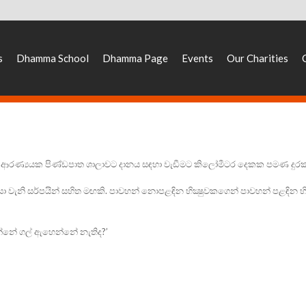
s
Dhamma School
Dhamma Page
Events
Our Charities
ආරණ්‍යයක පිණ්‌ඩපාත ශාලාවට දානය සඳහා වැඩීමට කිලෝමීටර දෙකක පමණ දුරක්‌ 
ා වැනි සර්පයින් සහිත මඟකි. පාවහන් නොපළඳින භික්‍ෂුවකගෙන් පාවහන් පළඳින භික්
්නේ ගල් ඇහෙන්නේ නැතිද?’