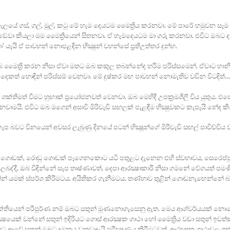
කැලයේ ගස්‌, ගල්, මුල්, කටු මේ හැම දෙයටම මෛත්‍රිය කරනවා. මේ පාරේ හමුවන සෑම
 වැඩේවා කියලා මම මෛත්‍රියෙන් සිතනවා. ඒ හැමදෙයටම මා ගරු කරනවා. එවිට ඔබට 
යෑයි ඒ පාවහන් නොපළඳින භික්‍ෂුන් වහන්සේ ප්‍රතිඋත්තර දුන්හ.
බ මෛත්‍රි කරන නිසා ඒවා මතට ඔබ කකුල තබන්නේද හරිම පරිස්‌සමෙන්. ඒවාට හානි
 දෙකත් හොඳින් පරිස්‌සම් වෙනවා. මේ දුෂ්කර මඟ පාවහන් නොමැතිව වඩින විටදිත්
ව ශක්‌තිමත් වීමට හුඟාක්‌ ප්‍රයෝජනවත් වෙනවා. ඔබ මෙහිදී උපක්‍රමශීලී විය යුතුය. එස
යි. එවිට ඔබ මගෙන් අසාවි මිරිවැඩි සඟලක්‌ පැළඳීම භික්‍ෂුවකට කැපැයි නේද කි
 කැප බවට විනයෙන් අවසර ලැබුණු දිනයේ පටන් භික්‍ෂූන්ගේ මිරිවැඩි සඟල් පාවිච්චිය ව
ල ගොඩක්‌, රොඩු ගොඩක්‌ පෑගෙනකොට යටි පතුළට දැනෙන එහි ස්‌වභාවය, සෙරෙප්ප
බද්දී, ඔබ විඳින්නේ සැප තෘෂ්ණාවත්, දෙපා ආරක්‍ෂාකාරී නිසා ගමනේ වේගයත් පම
න් යමක්‌ ස්‌පර්ශ කිරීමටය. අයිතිකර ගැනීමටය. තණ්‌හාව තුළින් ගොඩනැඟෙන්නේ 
 ශක්‌තියෙන් පරිපූර්ණ නම් ඔබට සතුන් මුණනොගැසෙනු ඇත. මෙය ආශ්චර්යයක්‌ නො
්‍ෂයෙක්‌ වන්නේ සතුන් ඉදිරියට ගොස්‌ ආරක්‍ෂක ගාථා හෝ මෛත්‍රිය වඩා සතුන් ඉවත
ට ආවේ සතුන් ඔබට දමනය වනවාදැයි පරීක්‍ෂණය කිරීමටවත්, ආරක්‍ෂක ගාථාවල ශක්