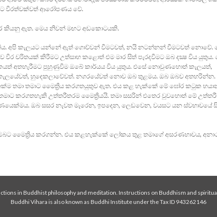
බට වීරත්වක්‌වත් ආරෝපණය වේ.
ිතර කියනු ඇත. මෙය නිවන් මඟට අඩකොටයකි.
්ය. අපි කැලයට යන්නේ ඇත් ගොව්වන් වීමටවත්, නයි නටන්නන් වීමටවත් නොවේ
 චරිතයක්‌ කිරීමට උත්සාහ කළොත් එම මාර සිත් පැරදවීමට ඔබ දක්‍ෂ විය යුතු
ලෝකයත් අතහැරීමට පුහුණුවීම ඔබේ කාර්යය විය යුතුය. එසේ නොවුණහොත් කැලයත්,
 කැලයේවත්, හුදෙකලාවේවත්. නගරයේවත් නොව ඔබ තුළමය. ඔබ ඔබව අතහරින්න. 
්‌ම තමා තමාට මෛත්‍රිය කරගතයුතුව ඇත. එය කළ හැක්‌කේ මේ ඝෝර කටුක භයා
තමාට කරගතහැකි උත්තරීතරම මෛත්‍රියයි. තමා සසරින් එතෙර වුවහොත් මේ උත්තර
සරණයෙක්‌මය. ඔබ සසර නැවත මැරෙන, ඉපදෙන, ලෙඩවෙන, වයසට යන ස්‌වභාවයේ සිට
ම ඔබට මෛත්‍රිය කරගන්න. එය කළහැක්‌කේ ලෝකය තුළ තමාගේ අසරණභාවය, අන
tions in Buddhist philosophy and meditation. Instructions on Buddhism and spiritua
Buddhi Vihara is also known as Buddhi Institute under the Tax ID 943262146