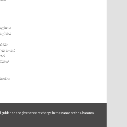
. ලෝකය
ය. ලෝකය
එවිට
නක සංසාර
ීතර
ිමින්
ාථභාවය
l guidance are given free of charge in the name of the Dhamma.