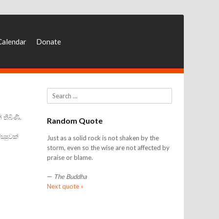
Calendar
Donate
Search
තිබිණි.
Random Quote
‍ෂුවක්‌
Just as a solid rock is not shaken by the
storm, even so the wise are not affected by
praise or blame.
—
The Buddha
Next quote »