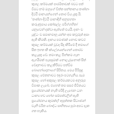
කුශල කර්මයක් පාරමිතාවක් බවට පත්
වීමට නම් ඔහුගේ චිත්ත සන්තානය තණ්හා
දිට්ඨි මානයන්ගෙන් තොර විය යුතු යි.
‘තණ්හා දිට්ඨි මානාදිහි අනුපහතා
කරුණුපාය කෝසල්ල පරිග්ගහිතා’
යනුවෙන් දක්වා ඇත්තේ එයයි. දානං ච
යුද්ධං ච සමානමාහු යන්න අප කවුරුත් අසා
ඇති කීමකි. දානය පමණක් නොව කවර
කුසල කර්මයක් වුවද සිදු කිරීමේ දී තමාගේ
සිත ඉහත කී ක්ලේශයන්ගෙන් තොරව
කළයුතු වේ. තමා කළ පින්කම ගැන
ඇගයීමක් පැසසුමක් නොලැබුනොත් සිත්
වේදනාවට කළකිරීමට පත්වීම
බොහෝදෙනාගේ සිරිතය. මෙය පිරිසුදු
කුසල චේතනාවට ඉඳුරා පටහැනිය. සෑම
කුසල හෝ අකුසල කර්මයකටම අනුරූප
විපාක ලැබේ. එහෙත් තම සසර ජීවිතයට
ප්‍රයෝජනයක් නැති පරිදි ලැබෙන ධන
ධාන්‍ය භව භෝග සම්පත්වලින් ඇති
ප්‍රයෝජනය කුමක්ද? අපුත්තක සිටාණන්
වැනි චරිත බෞද්ධ සාහිත්‍යය පුරා අපට දැක
ගත හැකිය.