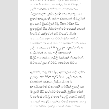
තෙරණුවන් මානයෙන් උදම්ව සිටිනු දුටු
බුදුපියාණන් වහන්සේ ඔහුගේ මානය
බිඳලීම සඳහා බ්‍රහ්ම දණ්ඩනය පැනවූ බව
ප්‍රකට කරුණකි. තමන් වහන්සේ කිඹුල්වත්
පුර ගෙපිළිවෙළින් පිඬු සිඟා වඩින විට
සුදොවුන් පිය රජතුමා කීවේ ගෙයක් ගානේ
සිඟමන් යැදීමෙන් තම වංශයට නින්දා
නොකරන ලෙසය. එවිට බුදුපියාණන්
වහන්සේ වදාළේ තමන් වහන්සේගේ වංශය
බුද්ධ වංශය බවත් සියලු බුදුවරුන් පිඬුසිඟා
වැඩි බවත් ය. මේ ආදී නොයෙක්
සිද්ධීන්ගෙන් පැහැදිලි වන්නේ නිහතමානී
බව සසර දුක නිවීමට අත්‍යවශ්‍ය බවය.
ආනන්ද, භගු, කිම්බිල, අනුරුද්ධ, දේවදත්ත,
උපාලි යන පිරිස පැවිදිවීමට බුදුපියාණන්
වහන්සේ වෙත පැමිණියේ එකම
කණ්ඩායමක් වශයෙනි. මෙයින් උපාලි රජ
මැදුරේ සිටි කරණවෑමියෙකි. බුදුපියාණන්
වහන්සේ මොවුන්ගෙන් පළමු කොට පැවිදි
කෙළේ උපාලි කපුවාය. එසේ කෙළේ සෙසු
ශාක්‍යවංශික කුමරුවන්ගේ මානය බිඳීම