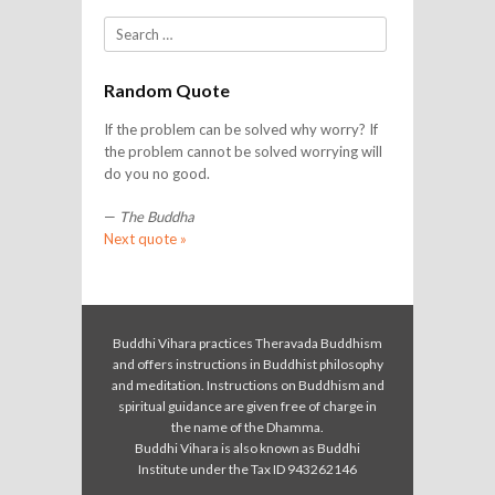
Search
Random Quote
If the problem can be solved why worry? If
the problem cannot be solved worrying will
do you no good.
—
The Buddha
Next quote »
Buddhi Vihara practices Theravada Buddhism
and offers instructions in Buddhist philosophy
and meditation. Instructions on Buddhism and
spiritual guidance are given free of charge in
the name of the Dhamma.
Buddhi Vihara is also known as Buddhi
Institute under the Tax ID 943262146