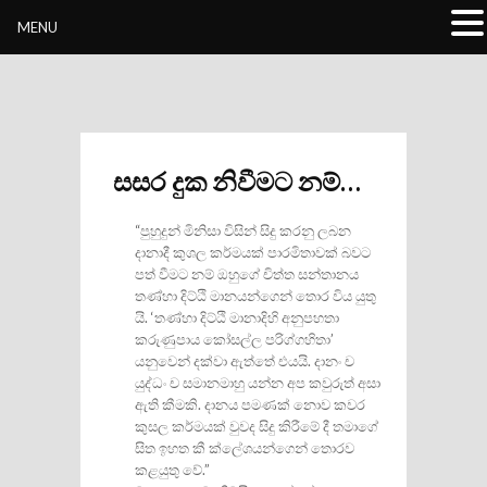
Buddhivihara.org
MENU
සසර දුක නිවීමට නම්…
“පුහුදුන් මිනිසා විසින් සිදු කරනු ලබන
දානාදී කුශල කර්මයක් පාරමිතාවක් බවට
පත් වීමට නම් ඔහුගේ චිත්ත සන්තානය
තණ්හා දිට්ඨි මානයන්ගෙන් තොර විය යුතු
යි. ‘තණ්හා දිට්ඨි මානාදිහි අනුපහතා
කරුණුපාය කෝසල්ල පරිග්ගහිතා’
යනුවෙන් දක්වා ඇත්තේ එයයි. දානං ච
යුද්ධං ච සමානමාහු යන්න අප කවුරුත් අසා
ඇති කීමකි. දානය පමණක් නොව කවර
කුසල කර්මයක් වුවද සිදු කිරීමේ දී තමාගේ
සිත ඉහත කී ක්ලේශයන්ගෙන් තොරව
කළයුතු වේ.”