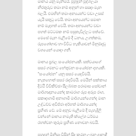
මානය යනු මැනීමයි. පුහුදුන් පුද්ගලයා
නිරතුරුව තමා නම් අනුන් හා සසඳා මැන
බලයි. එමඟින් තමා අන්‍යයන්ට වඩා උසස්
යැයි සතුටු වෙයි. තමා අන්‍යයන්ට සමාන
නම් මැදහත් වෙයි. තමා අන්‍යයන්ට වඩා
පහත් මට්ටමක නම් පසුතැවිල්ලට පත්වේ.
මෙසේ මැන බැලීමේ දී ධනය, උගත්කම,
රූපශෝභාව හා විවිධ හැකියාවන් මිනුම්දඬු
වශයෙන් යොදා ගනී.
මානය ප්‍රබල සංයෝජනයකි. සත්වයාගේ
සසර ගමනට හේතුවන සංයෝජන දහයකි.
“සංයෝජන” යනු සසර යෙදවීමයි.
නැතහොත් සසර රැඳවීමයි. මෙයින් සක්කාය
දිට්ඨි විචිකිච්ඡා සීලබ්බත පරාමාස සෝවාන්
මාර්ගඥානයෙන්ද කාමරාග රූප අරූප රාග,
සකෘදාගාමි අනාගාමී මාර්ගයන්ගෙන්ද මාන
උද්ධච්ච අවිජ්ජා අර්හත් මාර්ගයෙන්ද
ප්‍රහීණ වේ. මේ අනුව බැලීමේ දී පැහැදිලි
වන්නේ මානය නමැති ක්ලේශ ධර්මය
රහත්වන තුරුම ප්‍රහීණ නොවන බවයි.
පුහුදුන් මිනිසා විසින් සිදු කරනු ලබන දානාදී