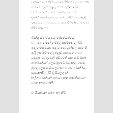
සඳහාය. මේ නිසා උපාලි ගිහි කාලයේ පහත්
කොට සලකනු ලැබුවත් පැවිද්දෙන්
වැඩිමහලු නිසා ඔහුට ගරු බුහුමන්
දැක්වීමෙන් හුනස්නෙන් නැගිටීමෙන් ආදී
වශයෙන් ශාක්‍යවංශික කුමාරයින්ගේ මානය
බිඳීම සඳහාය.
භික්ෂු සමාජය තුළ ජ්‍යෙෂ්ඨත්වය
සැලකෙන්නේ පැවිදි උපසම්පදා ලැබීම
අනුව මිස වයස අනුව හෝ ගිහිකල පැවැති
ආදී උස් මිටි භේද අනුව නොවේ. ගංගා,
යමුනා, සරභු, මහී, අචිරවතී යන පංච මහා
ගංගාවන්ගේ ජලය මුහුදට වත් කළ එකම
මුහුදු ජලය සේ සැලකෙන්නාක් මෙන් බුදු
සසුනෙහි පැවිදි වූ සියල්ලන්
හැඳින්වෙන්නේ සමණා සක්‍යපුත්තියා යන
පොදු නාමයෙනි.
වැයිහේනේ සුමන නා හිමි