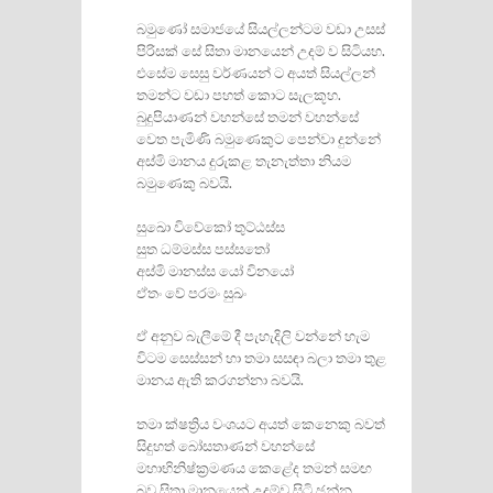
බමුණෝ සමාජයේ සියල්ලන්ටම වඩා උසස්
පිරිසක් සේ සිතා මානයෙන් උදම් ව සිටියහ.
එසේම සෙසු වර්ණයන් ට අයත් සියල්ලන්
තමන්ට වඩා පහත් කොට සැලකූහ.
බුදුපියාණන් වහන්සේ තමන් වහන්සේ
වෙත පැමිණි බමුණෙකුට පෙන්වා දුන්නේ
අස්මි මානය දුරුකළ තැනැත්තා නියම
බමුණෙකු බවයි.
සුඛො විවේකෝ තුට්ඨස්ස
සුත ධම්මස්ස පස්සතෝ
අස්මි මානස්ස යෝ විනයෝ
ඒතං වේ පරමං සුඛං
ඒ අනුව බැලීමේ දී පැහැදිලි වන්නේ හැම
විටම සෙස්සන් හා තමා සසඳා බලා තමා තුළ
මානය ඇති කරගන්නා බවයි.
තමා ක්ෂත්‍රිය වංශයට අයත් කෙනෙකු බවත්
සිදුහත් බෝසතාණන් වහන්සේ
මහාභිනිෂ්ක්‍රමණය කෙළේද තමන් සමඟ
බව සිතා මානයෙන් උදම්ව සිටි ඡන්න